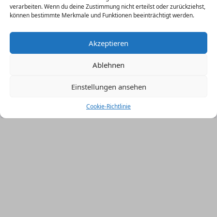
verarbeiten. Wenn du deine Zustimmung nicht erteilst oder zurückziehst,
können bestimmte Merkmale und Funktionen beeinträchtigt werden.
Akzeptieren
Suchen
Suchen
Ablehnen
Recent Posts
Einstellungen ansehen
Titel der Seite
Cookie-Richtlinie
Recent Comments
A WordPress Commenter
zu
Titel der Seite
Impressum