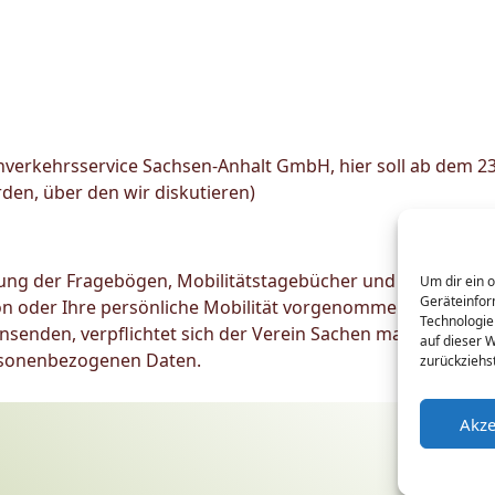
verkehrsservice Sachsen-Anhalt GmbH, hier soll ab dem 2
rden, über den wir diskutieren)
ung der Fragebögen, Mobilitätstagebücher und Bürger-Foren
Um dir ein 
Geräteinfor
on oder Ihre persönliche Mobilität vorgenommen. Sollten S
Technologie
insenden, verpflichtet sich der Verein Sachen machen e.V.
auf dieser 
rsonenbezogenen Daten.
zurückziehs
Akze