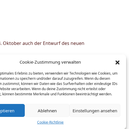
3. Oktober auch der Entwurf des neuen
Cookie-Zustimmung verwalten
 geschieht ausschließlich gebündelt. Es
optimales Erlebnis zu bieten, verwenden wir Technologien wie Cookies, um
mationen zu speichern und/oder darauf zuzugreifen. Wenn du diesen
ie den Fragebogen oder das
n zustimmst, können wir Daten wie das Surfverhalten oder eindeutige IDs
 zur unverzüglichen Löschung bzw.
Website verarbeiten. Wenn du deine Zustimmung nicht erteilst oder
t, können bestimmte Merkmale und Funktionen beeinträchtigt werden.
ptieren
Ablehnen
Einstellungen ansehen
Cookie-Richtlinie